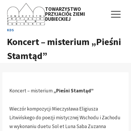
Przejdź
TOWARZYSTWO
do
PRZYJACIÓŁ ZIEMI
DUBIECKIEJ
treści
KDS
Koncert – misterium „Pieśni
Stamtąd”
Koncert – misterium
„Pieśni Stamtąd”
Wieczór kompozycji Mieczysława Eligiusza
Litwińskego do poezji mistycznej Wschodu i Zachodu
w wykonaniu duetu Sol et Luna Saba Zuzanna