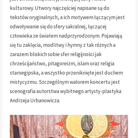
kulturowy. Utwory najczęściej napisane są do
tekstów oryginalnych, a ich motywem łączącym jest
odwoływanie się do sfery sakralnej, łączącej
człowieka ze światem nadprzyrodzonym. Pojawiają
się tu zaklęcia, modlitwy i hymny z tak różnych a
zarazem bliskich sobie sfer religijności jak
chrześcijaństwo, pitagoreizm, islam oraz religia
staroegipska, a wszystko przeniknięte jest duchem
mistycyzmu. Szczególnym walorem koncertu jest
scenografia autorstwa wybitnego artysty-plastyka
Andrzeja Urbanowicza.