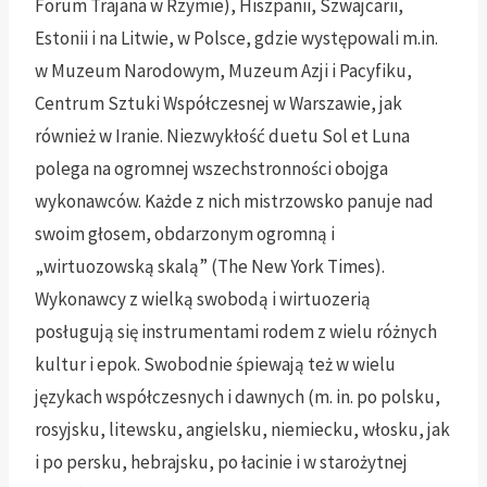
Forum Trajana w Rzymie), Hiszpanii, Szwajcarii,
Estonii i na Litwie, w Polsce, gdzie występowali m.in.
w Muzeum Narodowym, Muzeum Azji i Pacyfiku,
Centrum Sztuki Współczesnej w Warszawie, jak
również w Iranie. Niezwykłość duetu Sol et Luna
polega na ogromnej wszechstronności obojga
wykonawców. Każde z nich mistrzowsko panuje nad
swoim głosem, obdarzonym ogromną i
„wirtuozowską skalą” (The New York Times).
Wykonawcy z wielką swobodą i wirtuozerią
posługują się instrumentami rodem z wielu różnych
kultur i epok. Swobodnie śpiewają też w wielu
językach współczesnych i dawnych (m. in. po polsku,
rosyjsku, litewsku, angielsku, niemiecku, włosku, jak
i po persku, hebrajsku, po łacinie i w starożytnej