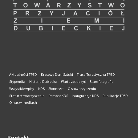
Aktualności TPZD
Kresowy Dom Sztuki
Trasa Turystyczna TPZD
Stypendia
Historia Dubiecka
Warto zobaczyć
Stare fotografie
Wszystkie wpisy
KDS
SłonneArt
O stowarzyszeniu
Statut stowarzyszenia
Remont KDS
Inauguracja KDS
Publikacje TPZD
O nas w mediach
Kontakt