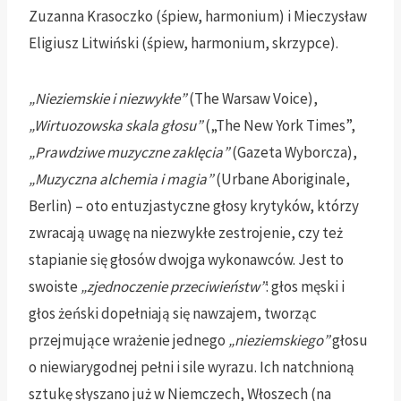
Zuzanna Krasoczko (śpiew, harmonium) i Mieczysław
Eligiusz Litwiński (śpiew, harmonium, skrzypce).
„Nieziemskie i niezwykłe”
(The Warsaw Voice),
„Wirtuozowska skala głosu”
(„The New York Times”,
„Prawdziwe muzyczne zaklęcia”
(Gazeta Wyborcza),
„Muzyczna alchemia i magia”
(Urbane Aboriginale,
Berlin) – oto entuzjastyczne głosy krytyków, którzy
zwracają uwagę na niezwykłe zestrojenie, czy też
stapianie się głosów dwojga wykonawców. Jest to
swoiste
„zjednoczenie przeciwieństw”
: głos męski i
głos żeński dopełniają się nawzajem, tworząc
przejmujące wrażenie jednego
„nieziemskiego”
głosu
o niewiarygodnej pełni i sile wyrazu. Ich natchnioną
sztukę słyszano już w Niemczech, Włoszech (na