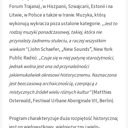
Forum Trajana), w Hiszpanii, Szwajcarii, Estonii i na
Litwie, w Polsce a także w Iranie. Muzyka, którą
wykonują wykracza poza ustalone kategorie.
„Jest to
rodzaj muzyki ponadczasowej, takiej, która nie
przynależy żadnemu stuleciu, a raczej wszystkim
wiekom”
(John Schaefer, „New Sounds”, New York
Public Radio).
„Czuje się w niej patynę starożytności,
jednak wolna jest ona od przynależności
jakiemukolwiek okresowi historycznemu. Naznaczona
jest bezczasową archaicznością, czerpiącą z
mistycznych źródeł wielu różnych kultur”
(Matthias
Osterwald, Festiwal Urbane Aboriginale VII, Berlin).
Program charakteryzuje duża rozpiętość historyczna;
jest on wielowątkowy, wielojęzyczny i wielo-