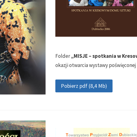
Folder
„MISJE – spotkania w Kres
okazji otwarcia wystawy poświęconej 
Pobierz pdf (8,4 Mb)