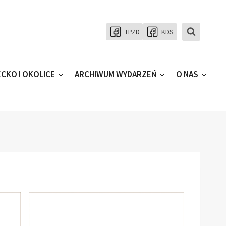
TPZD
KDS
ECKO I OKOLICE
ARCHIWUM WYDARZEŃ
O NAS