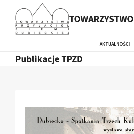
Przejdź
do
TOWARZYSTWO P
treści
AKTUALNOŚCI
Publikacje TPZD