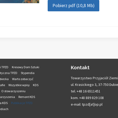
Pobierz pdf (10,8 Mb)
Kontakt
i TPZD
Kresowy Dom Sztuki
styczna TPZD
Stypendia
Towarzystwo Przyjaciół Ziemi
ubiecka
Warto zobaczyć
ul. Krasickiego 3, 37-750 Dubi
rafie
Wszystkie wpisy
KDS
tel. +48 16 6511451
O stowarzyszeniu
warzyszenia
Remont KDS
kom. +48 889 829 108
ja KDS
Publikacje TPZD
e-mail: tpzd[at]op.pl
ediach