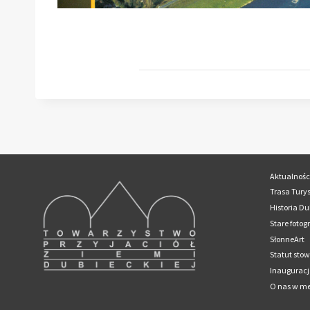
Aktualnośc
Trasa Tury
Historia D
Stare fotog
SłonneArt
Statut sto
Inaugurac
O nas w m