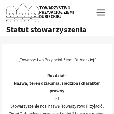
Przejdź
TOWARZYSTWO
do
PRZYJACIÓŁ ZIEMI
DUBIECKIEJ
treści
Statut stowarzyszenia
„Towarzystwo Przyjaciół Ziemi Dubieckiej”
Rozdział I
Nazwa, teren działania, siedziba i charakter
prawny
§ 1
Stowarzyszenie nosi nazwę: Towarzystwo Przyjaciół
Ziemi Dubieckiej i zwane jest dalej Stowarzyszeniem,