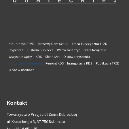
Aktualności TPZD
Kresowy Dom Sztuki
Trasa Turystyczna TPZD
Stypendia
Historia Dubiecka
Warto zobaczyć
Stare fotografie
Wszystkie wpisy
KDS
SłonneArt
O stowarzyszeniu
Statut stowarzyszenia
Remont KDS
Inauguracja KDS
Publikacje TPZD
O nas w mediach
Kontakt
Towarzystwo Przyjaciół Ziemi Dubieckiej
ul. Krasickiego 3, 37-750 Dubiecko
tel. +48 16 6511451