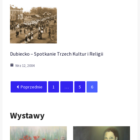
Dubiecko – Spotkanie Trzech Kultur i Religii
Wrz 12, 2004
Poprzednie
1
…
5
6
Wystawy