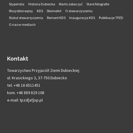
Stypendia
Historia Dubiecka
Warto zobaczyć
Stare fotografie
Wszystkie wpisy
KDS
SłonneArt
O stowarzyszeniu
Statut stowarzyszenia
Remont KDS
Inauguracja KDS
Publikacje TPZD
O nas w mediach
Kontakt
Towarzystwo Przyjaciół Ziemi Dubieckiej
ul. Krasickiego 3, 37-750 Dubiecko
tel. +48 16 6511451
kom. +48 889 829 108
e-mail: tpzd[at]op.pl